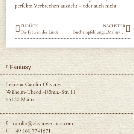
perfekte Verbrechen aussieht – oder auch nicht.
ZURÜCK
NÄCHSTER
Die Frau in der Linde
Buchempfehlung: „Malinverno oder – die Bibliothek der verlorenen Geschichten“ von Domenico Dara“
Fantasy
Lektorat Carolin Olivares
Wilhelm-Theod.-Römh.-Str. 11
55130 Mainz
carolin@olivares-canas.com
+49 160 7741671