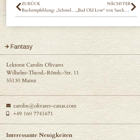
ZURÜCK
NÄCHSTER
Buchempfehlung: „Schmelzwasser“ von Patrick Tschan
„Bad Old Low“ von Sascha Zurawczak
Fantasy
Lektorat Carolin Olivares
Wilhelm-Theod.-Römh.-Str. 11
55130 Mainz
carolin@olivares-canas.com
+49 160 7741671
Interessante Neuigkeiten