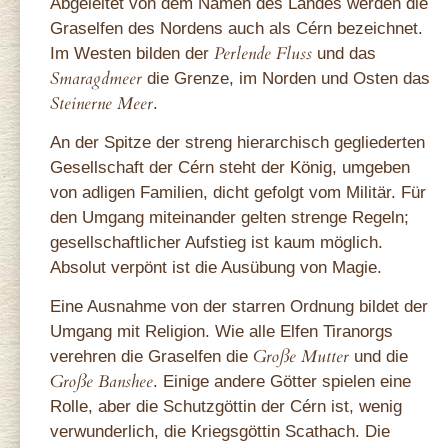
Abgeleitet von dem Namen des Landes werden die
Graselfen des Nordens auch als Cérn bezeichnet.
Perlende Fluss
Im Westen bilden der
und das
Smaragdmeer
die Grenze, im Norden und Osten das
Steinerne Meer
.
An der Spitze der streng hierarchisch gegliederten
Gesellschaft der Cérn steht der König, umgeben
von adligen Familien, dicht gefolgt vom Militär. Für
den Umgang miteinander gelten strenge Regeln;
gesellschaftlicher Aufstieg ist kaum möglich.
Absolut verpönt ist die Ausübung von Magie.
Eine Ausnahme von der starren Ordnung bildet der
Umgang mit Religion. Wie alle Elfen Tiranorgs
Große Mutter
verehren die Graselfen die
und die
Große Banshee
. Einige andere Götter spielen eine
Rolle, aber die Schutzgöttin der Cérn ist, wenig
verwunderlich, die Kriegsgöttin Scathach. Die