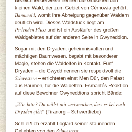
Bezeichnenderweise nennen die Graselfen den
kleinen Wald, der zum Gebiet von Cérnowia gehört,
Bannwald
, womit ihre Abneigung gegenüber Wäldern
deutlich wird. Dieses Waldstück liegt am
Perlenden Fluss
und ist ein Ausläufer des großen
Waldgebietes auf der anderen Seite in Gwyneddion.
Sogar mit den Dryaden, geheimnisvollen und
mächtigen Baumwesen, begabt mit besonderer
Magie, stehen die Waldelfen in Kontakt. Fünf
Dryaden – die Gwydd nennen sie respektvoll die
Schwestern
– errichteten einst Men Dûr, den Palast
aus Bäumen, für die Waldelfen. Esmantés Reaktion
auf diese Bewohner Gwyneddions spricht Bände:
„Wie bitte? Du willst mir weismachen, dass es bei euch
Dryaden gibt!“
(Tiranorg – Schwertliebe)
Schließlich erzählt Loglard seiner staunenden
Schwestern
:
Geliebten von den