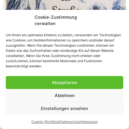
Cookie-Zustimmung
verwalten
Meine Auffassung, dass viele Autoren der Phantastik
Um Ihnen ein optimales Erlebnis zu bieten, verwenden wir Technologien
wie Cookies, um Geräteinformationen zu speichern und/oder darauf
sich mit Spiritualität beschäftigen, also sozusagen
zuzugreifen. Wenn Sie diesen Technologien zustimmen, können wir
Suchende sind, bestätigt sich immer wieder. Ganz
Daten wie das Surfverhalten oder eindeutige IDs auf dieser Website
offensichtlich gehört Neil Gaiman in diese Kategorie.
verarbeiten. Wenn Sie Ihree Zustimmung nicht erteilen oder
zurückziehen, können bestimmte Merkmale und Funktionen
Viele Beweise liefert beispielsweise „Der Ozean am
beeinträchtigt werden.
Ende der Straße“. Aus dem Klappentext Sussex,
England. Ein Mann kehrt in seinen Heimatort zurück.
Akzeptieren
Wie durch Magie zieht es ihn […]
Ablehnen
Einstellungen ansehen
Cookie-Richtlinie
Datenschutz
Impressum