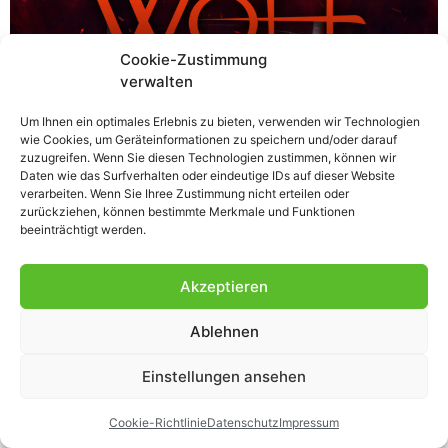
Cookie-Zustimmung
Tamara – Werwölfe, Hexen, Vampire Eine Frau am Rande
verwalten
ihrer Gemeinschaft / Ein Mann mit einem dunklen
Geheimnis / Ein Hexenzirkel, der nach der Macht giert /
Um Ihnen ein optimales Erlebnis zu bieten, verwenden wir Technologien
wie Cookies, um Geräteinformationen zu speichern und/oder darauf
Ein schrecklicher Plan – lässt er sich verhindern? Tamara
zuzugreifen. Wenn Sie diesen Technologien zustimmen, können wir
Hauptner hat ihren Job als Alpha des Clans von Bayern
Daten wie das Surfverhalten oder eindeutige IDs auf dieser Website
hingeschmissen. Das macht sie zu einer Außenseiterin in
verarbeiten. Wenn Sie Ihree Zustimmung nicht erteilen oder
zurückziehen, können bestimmte Merkmale und Funktionen
der Welt […]
beeinträchtigt werden.
Akzeptieren
Ablehnen
Einstellungen ansehen
Cookie-Richtlinie
Datenschutz
Impressum