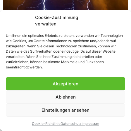
Cookie-Zustimmung
verwalten
In einer Gewitternacht werden König Magrow, Herrscher
Um Ihnen ein optimales Erlebnis zu bieten, verwenden wir Technologien
wie Cookies, um Geräteinformationen zu speichern und/oder darauf
des Sternenreichs, Zwillinge geboren. Trotz der
zuzugreifen. Wenn Sie diesen Technologien zustimmen, können wir
Prophezeiung der Seherin, dass die Tochter Ryana einst
Daten wie das Surfverhalten oder eindeutige IDs auf dieser Website
mit einem Reiterfürsten ein mächtiges
verarbeiten. Wenn Sie Ihree Zustimmung nicht erteilen oder
zurückziehen, können bestimmte Merkmale und Funktionen
Fürstengeschlecht begründen würde, lehnt der
beeinträchtigt werden.
Herrscher das Mädchen ab. Er sorgt sich, dass ihr
schwächerer Bruder, der ersehnte Thronerbe, nicht
Akzeptieren
ausreichend versorgt werden könnte. Ryana wird von
ihrer Mutter […]
Ablehnen
Einstellungen ansehen
Cookie-Richtlinie
Datenschutz
Impressum