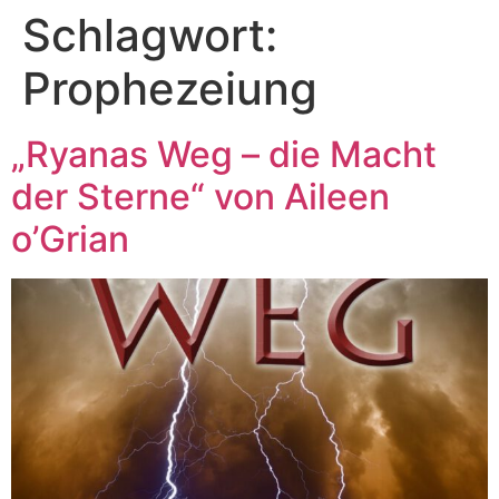
Schlagwort:
Prophezeiung
„Ryanas Weg – die Macht
der Sterne“ von Aileen
o’Grian