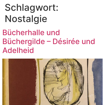
Schlagwort:
Nostalgie
Bücherhalle und
Büchergilde – Désirée und
Adelheid