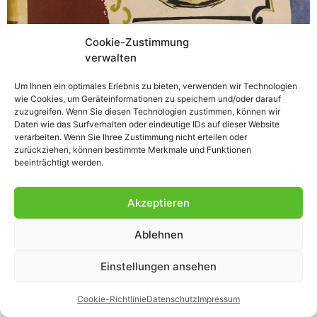
Cookie-Zustimmung
verwalten
Nostalgie vor dem Bücherregal im Hier und Jetzt Um
Um Ihnen ein optimales Erlebnis zu bieten, verwenden wir Technologien
wie Cookies, um Geräteinformationen zu speichern und/oder darauf
eine Stelle in einem Romanmanuskript inhaltlich zu
zuzugreifen. Wenn Sie diesen Technologien zustimmen, können wir
überprüfen, recherchiere ich in mehreren Lexika und bei
Daten wie das Surfverhalten oder eindeutige IDs auf dieser Website
Wikipedia den Begriff Büchergilde. Mit jedem Satz, den
verarbeiten. Wenn Sie Ihree Zustimmung nicht erteilen oder
zurückziehen, können bestimmte Merkmale und Funktionen
ich über die Geschichte der traditionsreichen
beeinträchtigt werden.
Buchgemeinschaft lese, werde ich unruhiger. Nostalgie-
Tag! So nenne ich diese Tage, an denen Erinnerungen in
Akzeptieren
allen Ecken […]
Ablehnen
Einstellungen ansehen
Cookie-Richtlinie
Datenschutz
Impressum